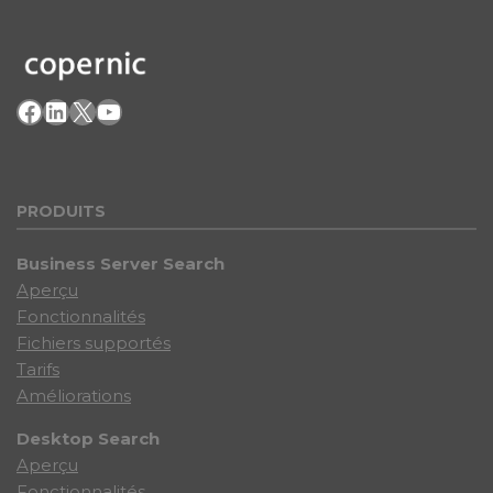
Facebook
LinkedIn
X
YouTube
PRODU
ITS
Business Server Search
Aperçu
Fonctionnalités
Fichiers supportés
Tarifs
Améliorations
Desktop Search
Aperçu
Fonctionnalités