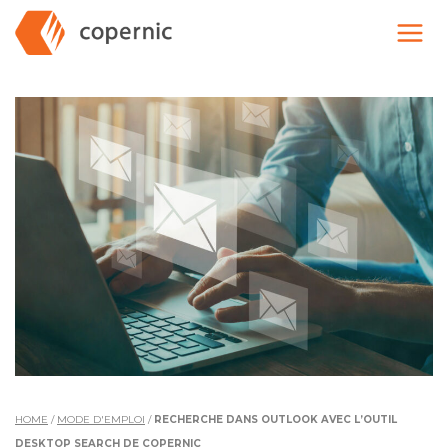
Skip
to
content
HOME
/
MODE D'EMPLOI
/
RECHERCHE DANS OUTLOOK AVEC L’OUTIL
DESKTOP SEARCH DE COPERNIC