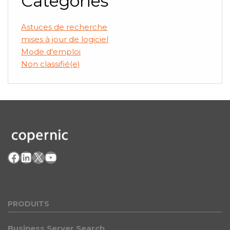
Categories
Astuces de recherche
mises à jour de logiciel
Mode d'emploi
Non classifié(e)
Facebook
LinkedIn
X
YouTube
PRODU
ITS
Business Server Search