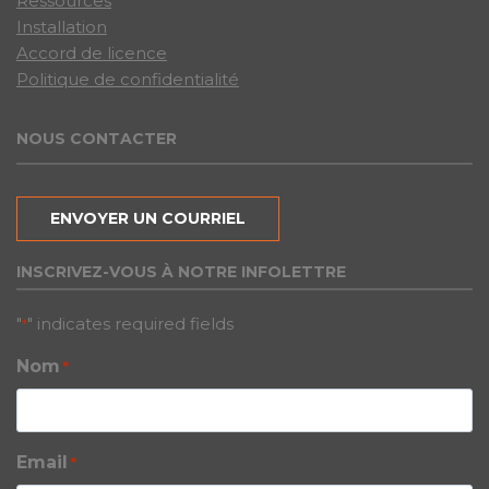
Ressources
Installation
Accord de licence
Politique de confidentialité
NOUS CONTACTER
ENVOYER UN COURRIEL
INSCRIVEZ-VOUS À NOTRE INFOLETTRE
"
" indicates required fields
*
Nom
*
Email
*