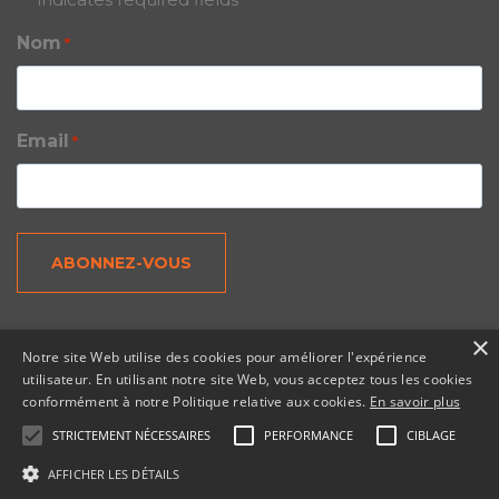
*
Nom
*
Email
*
×
Notre site Web utilise des cookies pour améliorer l'expérience
utilisateur. En utilisant notre site Web, vous acceptez tous les cookies
© Tous droits réservés 2026 – Copernic, une division N. Harris Computer
conformément à notre Politique relative aux cookies.
En savoir plus
Corporation.
STRICTEMENT NÉCESSAIRES
PERFORMANCE
CIBLAGE
AFFICHER LES DÉTAILS
HAUT