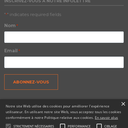
INSCRIVEZ-VOUS À NOTRE INFOLETTRE
"
" indicates required fields
*
Nom
*
Email
*
×
Notre site Web utilise des cookies pour améliorer l'expérience
utilisateur. En utilisant notre site Web, vous acceptez tous les cookies
© Tous droits réservés 2026 – Copernic, une division N. Harris Computer
conformément à notre Politique relative aux cookies.
En savoir plus
Corporation.
STRICTEMENT NÉCESSAIRES
PERFORMANCE
CIBLAGE