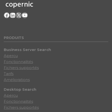
Facebook
LinkedIn
X
YouTube
PRODU
ITS
Business Server Search
Aperçu
Fonctionnalités
Fichiers supportés
Tarifs
Améliorations
Desktop Search
Aperçu
Fonctionnalités
Fichiers supportés