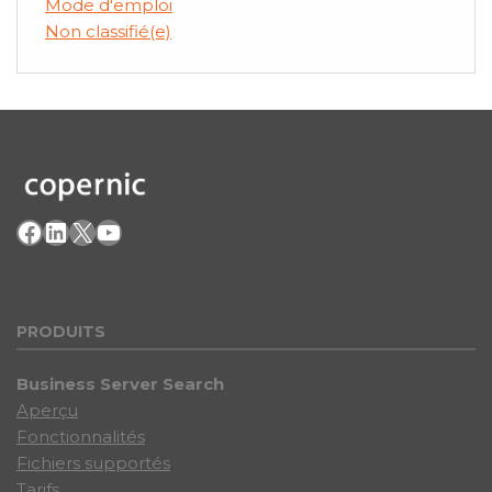
Mode d'emploi
Non classifié(e)
Facebook
LinkedIn
X
YouTube
PRODU
ITS
Business Server Search
Aperçu
Fonctionnalités
Fichiers supportés
Tarifs