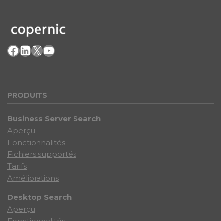
Facebook
LinkedIn
X
YouTube
PRODU
ITS
Business Server Search
Aperçu
Fonctionnalités
Fichiers supportés
Tarifs
Améliorations
Desktop Search
Aperçu
Fonctionnalités