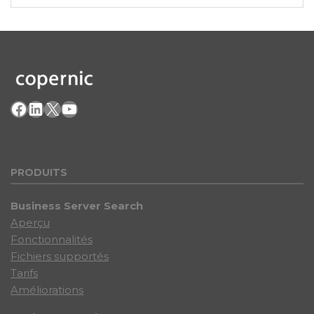
Facebook
LinkedIn
X
YouTube
PRODU
ITS
Business Server Search
Aperçu
Fonctionnalités
Fichiers supportés
Tarifs
Améliorations