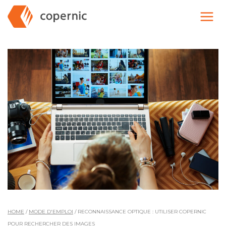
Skip
to
content
HOME
/
MODE D'EMPLOI
/
RECONNAISSANCE OPTIQUE : UTILISER COPERNIC
POUR RECHERCHER DES IMAGES